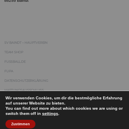
88255 Baindt
SV BAINDT – HAUPTVEREIN
TEAM SHOP
FUSSBALL.DE
FUPA
DATENSCHUTZERKLÄRUNG
HAFTUNGSAUSSCHLUSS
Wir verwenden Cookies, um dir die bestmögliche Erfahrung
IMPRESSUM
auf unserer Website zu bieten.
You can find out more about which cookies we are using or
switch them off in
settings
.
COPYRIGHT © 2025 | SPORTVEREIN BAINDT 1959 E.V.
Zustimmen