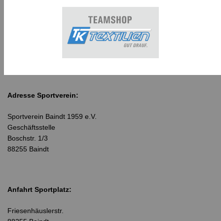
Adresse Sportverein:
Sportverein Baindt 1959 e.V.
Geschäftsstelle
Boschstr. 1/3
88255 Baindt
Anfahrt Sportplatz:
Friesenhäuslerstr.