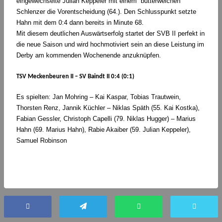
eingewechselte Julian Keppeler mit einem “butterweichen”
Schlenzer die Vorentscheidung (64.). Den Schlusspunkt setzte
Hahn mit dem 0:4 dann bereits in Minute 68.
Mit diesem deutlichen Auswärtserfolg startet der SVB II perfekt in
die neue Saison und wird hochmotiviert sein an diese Leistung im
Derby am kommenden Wochenende anzuknüpfen.
TSV Meckenbeuren II – SV Baindt II 0:4 (0:1)
Es spielten: Jan Mohring – Kai Kaspar, Tobias Trautwein,
Thorsten Renz, Jannik Küchler – Niklas Späth (55. Kai Kostka),
Fabian Gessler, Christoph Capelli (79. Niklas Hugger) – Marius
Hahn (69. Marius Hahn), Rabie Akaiber (59. Julian Keppeler),
Samuel Robinson