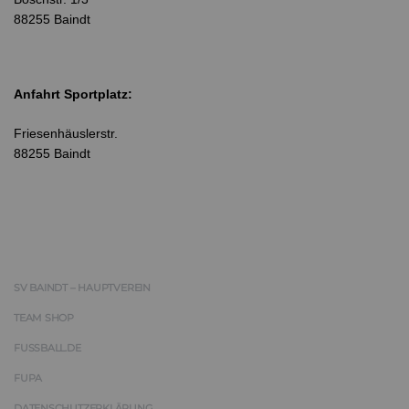
88255 Baindt
Anfahrt Sportplatz:
Friesenhäuslerstr.
88255 Baindt
SV BAINDT – HAUPTVEREIN
TEAM SHOP
FUSSBALL.DE
FUPA
DATENSCHUTZERKLÄRUNG