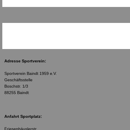
Adresse Sportverein:
Sportverein Baindt 1959 e.V.
Geschäftsstelle
Boschstr. 1/3
88255 Baindt
Anfahrt Sportplatz:
Friesenhäuslerstr.