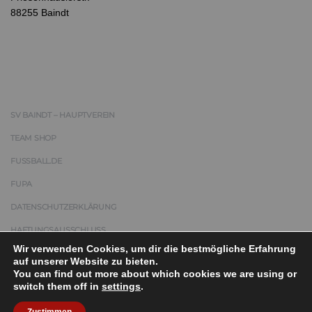
88255 Baindt
SV BAINDT – HAUPTVEREIN
TEAM SHOP
FUSSBALL.DE
FUPA
DATENSCHUTZERKLÄRUNG
HAFTUNGSAUSSCHLUSS
Wir verwenden Cookies, um dir die bestmögliche Erfahrung
IMPRESSUM
auf unserer Website zu bieten.
You can find out more about which cookies we are using or
switch them off in
settings
.
COPYRIGHT © 2025 | SPORTVEREIN BAINDT 1959 E.V.