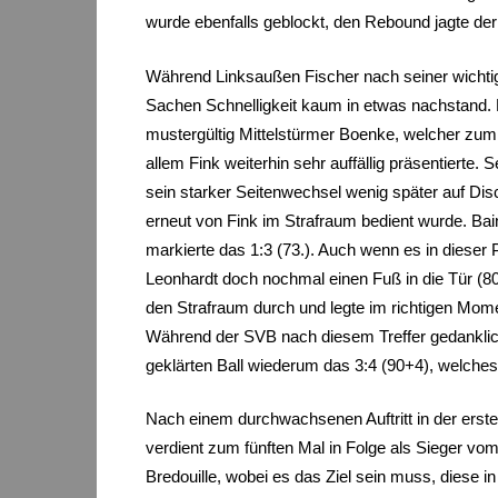
wurde ebenfalls geblockt, den Rebound jagte der 
Während Linksaußen Fischer nach seiner wichtig
Sachen Schnelligkeit kaum in etwas nachstand. De
mustergültig Mittelstürmer Boenke, welcher zum 1
allem Fink weiterhin sehr auffällig präsentierte
sein starker Seitenwechsel wenig später auf Dis
erneut von Fink im Strafraum bedient wurde. Bai
markierte das 1:3 (73.). Auch wenn es in dieser
Leonhardt doch nochmal einen Fuß in die Tür (80.
den Strafraum durch und legte im richtigen Momen
Während der SVB nach diesem Treffer gedanklic
geklärten Ball wiederum das 3:4 (90+4), welche
Nach einem durchwachsenen Auftritt in der erst
verdient zum fünften Mal in Folge als Sieger vom
Bredouille, wobei es das Ziel sein muss, diese 