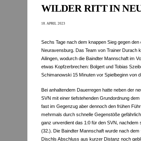
WILDER RITT IN N
18. APRIL 2023
Sechs Tage nach dem knappen Sieg gegen den di
Neuravensburg. Das Team von Trainer Durach ko
Ailingen, wodurch die Baindter Mannschaft im V
etwas Kopfzerbrechen: Bolgert und Tobias Szeibe
Schimanowski 15 Minuten vor Spielbeginn von d
Bei anhaltendem Dauerregen hatte neben der neu-
SVN mit einer tiefstehenden Grundordnung dem
fast im Gegenzug aber dennoch den frühen Führun
mehrmals durch schnelle Gegenstöße gefährlich v
ganz unverdient das 1:0 für den SVN, nachdem s
(32.). Die Baindter Mannschaft wurde nach dem G
Dischls Abschluss aus kurzer Distanz noch geblo