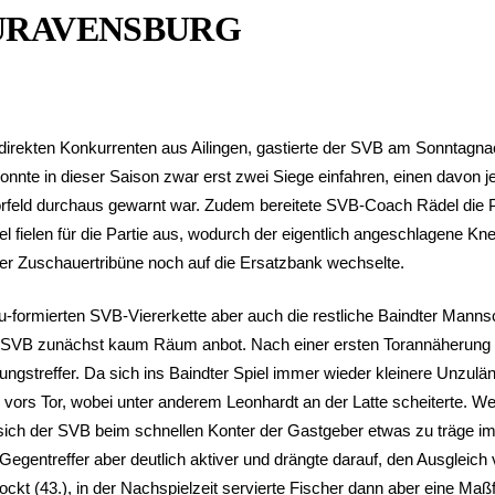
EURAVENSBURG
rekten Konkurrenten aus Ailingen, gastierte der SVB am Sonntagnac
nnte in dieser Saison zwar erst zwei Siege einfahren, einen davon
orfeld durchaus gewarnt war. Zudem bereitete SVB-Coach Rädel die Pe
l fielen für die Partie aus, wodurch der eigentlich angeschlagene K
er Zuschauertribüne noch auf die Ersatzbank wechselte.
formierten SVB-Viererkette aber auch die restliche Baindter Mannsch
 SVB zunächst kaum Räum anbot. Nach einer ersten Torannäherung
gstreffer. Da sich ins Baindter Spiel immer wieder kleinere Unzulä
ors Tor, wobei unter anderem Leonhardt an der Latte scheiterte. Wen
ich der SVB beim schnellen Konter der Gastgeber etwas zu träge im
egentreffer aber deutlich aktiver und drängte darauf, den Ausgleich
ckt (43.), in der Nachspielzeit servierte Fischer dann aber eine Ma