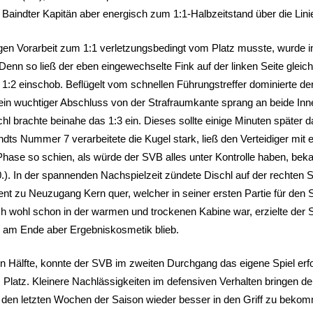
Baindter Kapitän aber energisch zum 1:1-Halbzeitstand über die Linie
en Vorarbeit zum 1:1 verletzungsbedingt vom Platz musste, wurde in
nn so ließ der eben eingewechselte Fink auf der linken Seite gleich d
:2 einschob. Beflügelt vom schnellen Führungstreffer dominierte der 
. Sein wuchtiger Abschluss von der Strafraumkante sprang an beide In
chl brachte beinahe das 1:3 ein. Dieses sollte einige Minuten später
ndts Nummer 7 verarbeitete die Kugel stark, ließ den Verteidiger mi
 Phase so schien, als würde der SVB alles unter Kontrolle haben, b
). In der spannenden Nachspielzeit zündete Dischl auf der rechten Sei
t zu Neuzugang Kern quer, welcher in seiner ersten Partie für den SV
h wohl schon in der warmen und trockenen Kabine war, erzielte de
s am Ende aber Ergebniskosmetik blieb.
en Hälfte, konnte der SVB im zweiten Durchgang das eigene Spiel er
 Platz. Kleinere Nachlässigkeiten im defensiven Verhalten bringen de
in den letzten Wochen der Saison wieder besser in den Griff zu beko