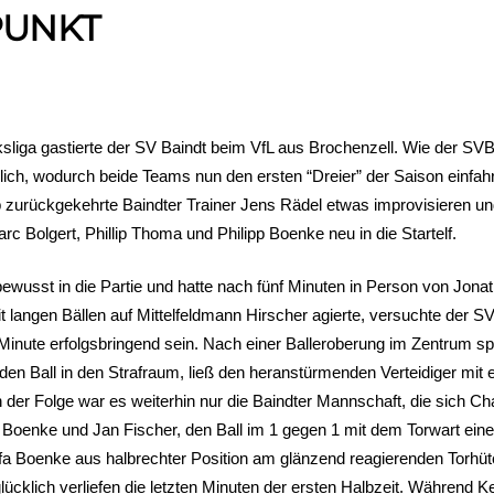
PUNKT
sliga gastierte der SV Baindt beim VfL aus Brochenzell. Wie der SVB 
h, wodurch beide Teams nun den ersten “Dreier” der Saison einfahr
zurückgekehrte Baindter Trainer Jens Rädel etwas improvisieren un
c Bolgert, Phillip Thoma und Philipp Boenke neu in die Startelf.
ewusst in die Partie und hatte nach fünf Minuten in Person von Jonat
 langen Bällen auf Mittelfeldmann Hirscher agierte, versuchte der S
.Minute erfolgsbringend sein. Nach einer Balleroberung im Zentrum 
rieb den Ball in den Strafraum, ließ den heranstürmenden Verteidiger m
 der Folge war es weiterhin nur die Baindter Mannschaft, die sich Ch
r Boenke und Jan Fischer, den Ball im 1 gegen 1 mit dem Torwart ein
fa Boenke aus halbrechter Position am glänzend reagierenden Torhüt
lücklich verliefen die letzten Minuten der ersten Halbzeit. Während 