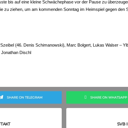
sste bis auf eine kleine Schwächephase vor der Pause zu überzeugen
artie zu ziehen, um am kommenden Sonntag im Heimspiel gegen den 
as Szeibel (46. Denis Schimanowski), Marc Bolgert, Lukas Walser – Yl
, Jonathan Dischl
SHARE ON TELEGRAM
SHARE ON WHATSAPP
FTAKT
SVB I