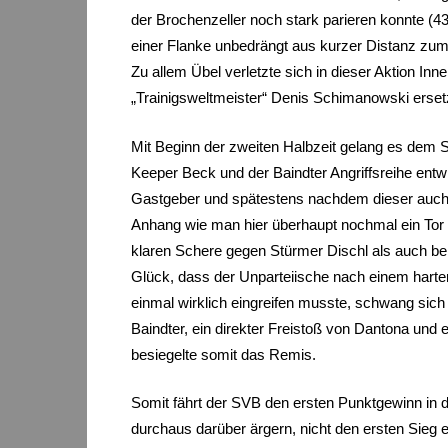
der Brochenzeller noch stark parieren konnte (43
einer Flanke unbedrängt aus kurzer Distanz zum
Zu allem Übel verletzte sich in dieser Aktion I
„Trainigsweltmeister“ Denis Schimanowski erse
Mit Beginn der zweiten Halbzeit gelang es dem 
Keeper Beck und der Baindter Angriffsreihe ent
Gastgeber und spätestens nachdem dieser auch n
Anhang wie man hier überhaupt nochmal ein Tor e
klaren Schere gegen Stürmer Dischl als auch bei
Glück, dass der Unparteiische nach einem harte
einmal wirklich eingreifen musste, schwang sic
Baindter, ein direkter Freistoß von Dantona und
besiegelte somit das Remis.
Somit fährt der SVB den ersten Punktgewinn in d
durchaus darüber ärgern, nicht den ersten Sieg 