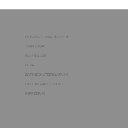
SV BAINDT – HAUPTVEREIN
TEAM SHOP
FUSSBALL.DE
FUPA
DATENSCHUTZERKLÄRUNG
HAFTUNGSAUSSCHLUSS
IMPRESSUM