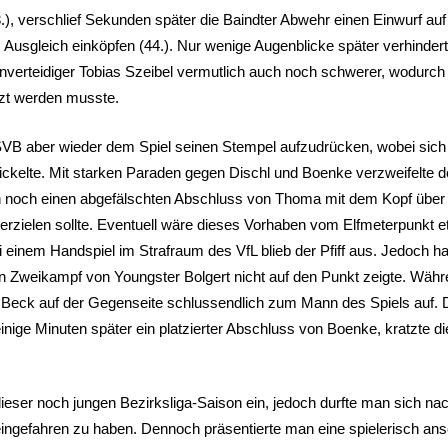
.), verschlief Sekunden später die Baindter Abwehr einen Einwurf auf
 Ausgleich einköpfen (44.). Nur wenige Augenblicke später verhinde
nnenverteidiger Tobias Szeibel vermutlich auch noch schwerer, wodurc
tzt werden musste.
SVB aber wieder dem Spiel seinen Stempel aufzudrücken, wobei sich
wickelte. Mit starken Paraden gegen Dischl und Boenke verzweifelt
och einen abgefälschten Abschluss von Thoma mit dem Kopf über die
rzielen sollte. Eventuell wäre dieses Vorhaben vom Elfmeterpunkt etw
 einem Handspiel im Strafraum des VfL blieb der Pfiff aus. Jedoch 
n Zweikampf von Youngster Bolgert nicht auf den Punkt zeigte. Währe
h Beck auf der Gegenseite schlussendlich zum Mann des Spiels auf. 
 einige Minuten später ein platzierter Abschluss von Boenke, kratzt
ieser noch jungen Bezirksliga-Saison ein, jedoch durfte man sich na
eingefahren zu haben. Dennoch präsentierte man eine spielerisch ans