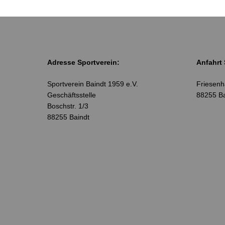
Adresse Sportverein:
Anfahrt 
Sportverein Baindt 1959 e.V.
Friesenhä
Geschäftsstelle
88255 Ba
Boschstr. 1/3
88255 Baindt