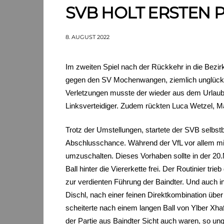
SVB HOLT ERSTEN 
8. AUGUST 2022
Im zweiten Spiel nach der Rückkehr in die Bezirk
gegen den SV Mochenwangen, ziemlich unglücklic
Verletzungen musste der wieder aus dem Urlaub 
Linksverteidiger. Zudem rückten Luca Wetzel, Mar
Trotz der Umstellungen, startete der SVB selbstb
Abschlusschance. Während der VfL vor allem mit
umzuschalten. Dieses Vorhaben sollte in der 20
Ball hinter die Viererkette frei. Der Routinier t
zur verdienten Führung der Baindter. Und auch in
Dischl, nach einer feinen Direktkombination übe
scheiterte nach einem langen Ball von Ylber Xha
der Partie aus Baindter Sicht auch waren, so ung