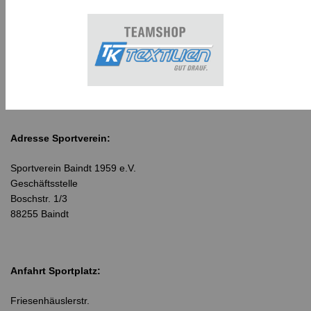
Adresse Sportverein:
Sportverein Baindt 1959 e.V.
Geschäftsstelle
Boschstr. 1/3
88255 Baindt
Anfahrt Sportplatz:
Friesenhäuslerstr.