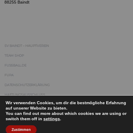
88255 Baindt
SV BAINDT – HAUPTVEREIN
TEAM SHOP
FUSSBALL.DE
FUPA
DATENSCHUTZERKLÄRUNG
HAFTUNGSAUSSCHLUSS
Wir verwenden Cookies, um dir die bestmögliche Erfahrung
IMPRESSUM
auf unserer Website zu bieten.
You can find out more about which cookies we are using or
switch them off in
settings
.
COPYRIGHT © 2025 | SPORTVEREIN BAINDT 1959 E.V.
Zustimmen