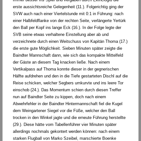
erste aussichtsreiche Gelegenheit (11.). Folgerichtig ging der
SVW auch nach einer Viertelstunde mit 0:1 in Führung: nach
einer Halbfeldflanke von der rechten Seite, verlängerte Yertürk
den Ball per Kopf ins lange Eck (16.). In der Folge legte der
SVB seine etwas verhaltene Einstellung aber ab und
verzeichnete durch einen Weitschuss von Kapitän Thoma (17.)
die erste gute Möglichkeit. Sieben Minuten später zeigte die
Baindter Mannschaft dann, wie sich das kompakte Mittelfeld
der Gäste an diesem Tag knacken ließe. Nach einem
Vertikalpass auf Thoma konnte dieser in der gegnerischen
Hälfte aufdrehen und den in die Tiefe gestarteten Dischl auf die
Reise schicken, welcher Segbers umkurvte und ins leere Tor
einschob (24.). Das Momentum schien durch diesen Treffer
nun auf Baindter Seite zu kippen, doch nach einem
Abwehrfehler in der Baindter Hintermannschaft fiel die Kugel
dem Weingartener Siegel vor die Füße, welcher den Ball
trocken in den Winkel jagte und die erneute Führung herstellte
(29.). Diese hätte vom Tabellenführer vier Minuten später
allerdings nochmals gekontert werden können: nach einem
starken Flugball von Marko Szeibel, marschierte Boenke