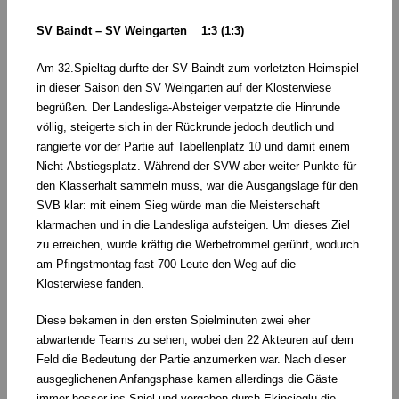
SV Baindt – SV Weingarten 1:3 (1:3)
Am 32.Spieltag durfte der SV Baindt zum vorletzten Heimspiel
in dieser Saison den SV Weingarten auf der Klosterwiese
begrüßen. Der Landesliga-Absteiger verpatzte die Hinrunde
völlig, steigerte sich in der Rückrunde jedoch deutlich und
rangierte vor der Partie auf Tabellenplatz 10 und damit einem
Nicht-Abstiegsplatz. Während der SVW aber weiter Punkte für
den Klasserhalt sammeln muss, war die Ausgangslage für den
SVB klar: mit einem Sieg würde man die Meisterschaft
klarmachen und in die Landesliga aufsteigen. Um dieses Ziel
zu erreichen, wurde kräftig die Werbetrommel gerührt, wodurch
am Pfingstmontag fast 700 Leute den Weg auf die
Klosterwiese fanden.
Diese bekamen in den ersten Spielminuten zwei eher
abwartende Teams zu sehen, wobei den 22 Akteuren auf dem
Feld die Bedeutung der Partie anzumerken war. Nach dieser
ausgeglichenen Anfangsphase kamen allerdings die Gäste
immer besser ins Spiel und vergaben durch Ekincioglu die