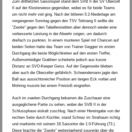
Zum drittletzten Saisonspiel stand dem SVB II der SV Oberzell
II auf der Klosterwiese gegenüber, wobei es für beide Teams
um nicht mehr viel ging. Nach der bitteren 5:2-Niederlage am
vergangenen Sonntag gegen den TSV Tettnang II wollte die
“Zwoite” gegen den Tabellensiebten aber dennoch wieder eine
verbesserte Leistung in der Abwehr zeigen, um dadurch
dreifach zu punkten. In einem munteren Spiel mit Chancen auf
beiden Seiten hatte das Team von Trainer Geggier im ersten
Durchgang die beste Möglichkeiten auf den ersten Treffer,
Außenverteidiger Grabherr scheiterte jedoch aus kurzer
Distanz an SVO-Keeper Geiss. Auf der Gegenseite blieben
aber auch die Oberzeller gefährlich: Schwendemann jagte den
Ball aus aussichtsreicher Position am langen Eck vorbei und
Mohring musste bei einem Freistoß eingreifen.
Auch im zweiten Durchgang bekamen die Zuschauer eine
ausgeglichene Partie zu sehen, wobei der SVB II in der
Schlussphase eiskalt zuschlug. Nach einer Hereingabe von der
rechten Seite durch Küchler, stand Schnez im Strafraum richtig
und markierte mit seinem 18.Saisontor die 1:0-Führung (73.).
Diese brachte die “Zwoite” weitestgehend souverän über die