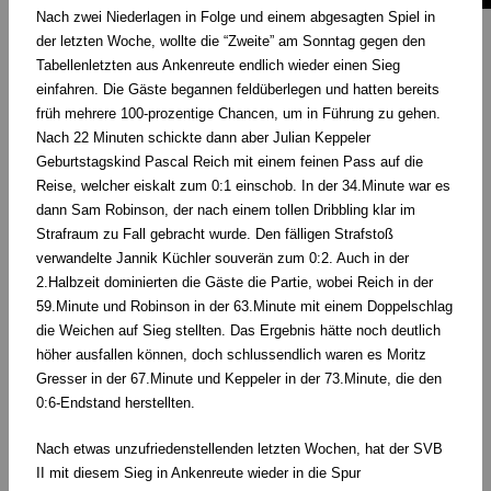
Nach zwei Niederlagen in Folge und einem abgesagten Spiel in
der letzten Woche, wollte die “Zweite” am Sonntag gegen den
Tabellenletzten aus Ankenreute endlich wieder einen Sieg
einfahren. Die Gäste begannen feldüberlegen und hatten bereits
früh mehrere 100-prozentige Chancen, um in Führung zu gehen.
Nach 22 Minuten schickte dann aber Julian Keppeler
Geburtstagskind Pascal Reich mit einem feinen Pass auf die
Reise, welcher eiskalt zum 0:1 einschob. In der 34.Minute war es
dann Sam Robinson, der nach einem tollen Dribbling klar im
Strafraum zu Fall gebracht wurde. Den fälligen Strafstoß
verwandelte Jannik Küchler souverän zum 0:2. Auch in der
2.Halbzeit dominierten die Gäste die Partie, wobei Reich in der
59.Minute und Robinson in der 63.Minute mit einem Doppelschlag
die Weichen auf Sieg stellten. Das Ergebnis hätte noch deutlich
höher ausfallen können, doch schlussendlich waren es Moritz
Gresser in der 67.Minute und Keppeler in der 73.Minute, die den
0:6-Endstand herstellten.
Nach etwas unzufriedenstellenden letzten Wochen, hat der SVB
II mit diesem Sieg in Ankenreute wieder in die Spur