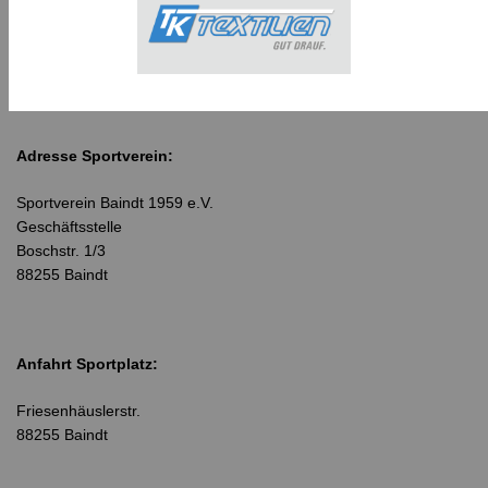
Adresse Sportverein:
Sportverein Baindt 1959 e.V.
Geschäftsstelle
Boschstr. 1/3
88255 Baindt
Anfahrt Sportplatz:
Friesenhäuslerstr.
88255 Baindt