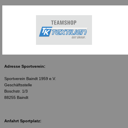
Adresse Sportverein:
Sportverein Baindt 1959 e.V.
Geschäftsstelle
Boschstr. 1/3
88255 Baindt
Anfahrt Sportplatz: