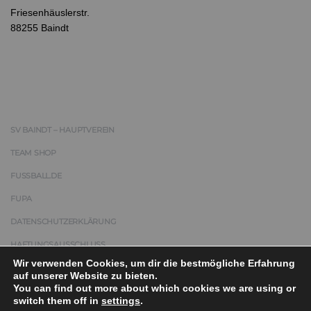
Friesenhäuslerstr.
88255 Baindt
SV BAINDT – HAUPTVEREIN
TEAM SHOP
FUSSBALL.DE
FUPA
DATENSCHUTZERKLÄRUNG
HAFTUNGSAUSSCHLUSS
Wir verwenden Cookies, um dir die bestmögliche Erfahrung
IMPRESSUM
auf unserer Website zu bieten.
You can find out more about which cookies we are using or
switch them off in
settings
.