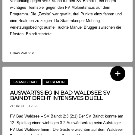
Vorstellung gegen WRZ stand für den SV Baindt II ein enorm
wichtiges Heimspiel gegen den FV Molpertshaus auf dem
Programm. Die „Zwoite“ war gewillt, drei Punkte einzufahren und
eine Reaktion zu zeigen. Da Stammkeeper Mohring
verletzungsbedingt ausfiel, rückte Manuel Brugger zwischen die
Pfosten. Baindt startete…
LUKAS WALSER
1-MANNSCHAFT
ALLGEMEIN
AUSWÄRTSSIEG IN BAD WALDSEE: SV
BAINDT DREHT INTENSIVES DUELL
21. OKTOBER 2025
FV Bad Waldsee – SV Baindt 2:3 (2:1) Der SV Baindt konnte am
12. Spieltag einen wichtigen 3:2-Auswärtserfolg beim Aufsteiger
FV Bad Waldsee feiern. Die Gäste erwischten auf dem Waldseer