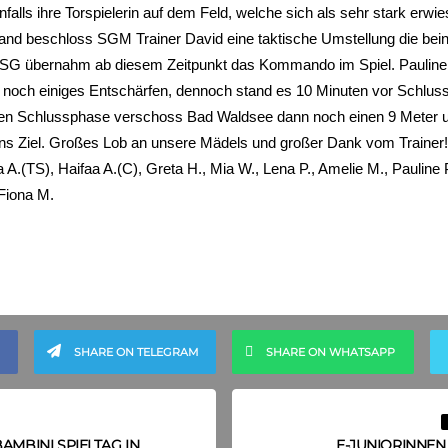
nfalls ihre Torspielerin auf dem Feld, welche sich als sehr stark erwi
and beschloss SGM Trainer David eine taktische Umstellung die bein
G übernahm ab diesem Zeitpunkt das Kommando im Spiel. Pauline (T
 noch einiges Entschärfen, dennoch stand es 10 Minuten vor Schluss 
en Schlussphase verschoss Bad Waldsee dann noch einen 9 Meter 
 ins Ziel. Großes Lob an unsere Mädels und großer Dank vom Trainer!
 A.(TS), Haifaa A.(C), Greta H., Mia W., Lena P., Amelie M., Pauline 
 Fiona M.
SHARE ON TELEGRAM
SHARE ON WHATSAPP
BAMBINI SPIELTAG IN
E-JUNIORINNEN 