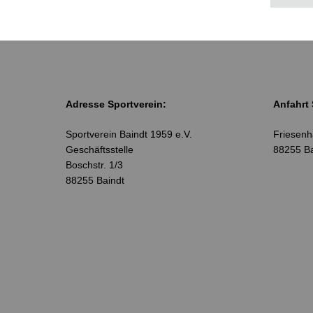
Adresse Sportverein:
Anfahrt 
Sportverein Baindt 1959 e.V.
Friesenhä
Geschäftsstelle
88255 Ba
Boschstr. 1/3
88255 Baindt