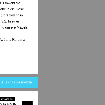
es. Obwohl die
ahe in die Hose
orspielerin in
3:2. In einer
und unsere Mädels
P., Jana R., Lena
SHARE ON TWITTER
E-MÄDCHEN
SIEGEN IN