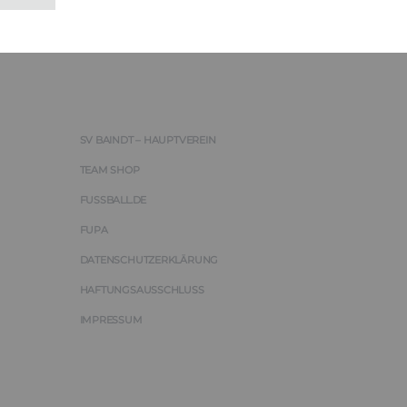
SV BAINDT – HAUPTVEREIN
TEAM SHOP
FUSSBALL.DE
FUPA
DATENSCHUTZERKLÄRUNG
HAFTUNGSAUSSCHLUSS
IMPRESSUM