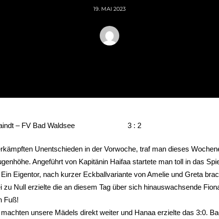
19. MAI 2023
e/Baindt – FV Bad Waldsee 3 : 2
rkämpften Unentschieden in der Vorwoche, traf man dieses Wochene
enhöhe. Angeführt von Kapitänin Haifaa startete man toll in das Spi
. Ein Eigentor, nach kurzer Eckballvariante von Amelie und Greta brac
 zu Null erzielte die an diesem Tag über sich hinauswachsende Fion
n Fuß!
 machten unsere Mädels direkt weiter und Hanaa erzielte das 3:0. B