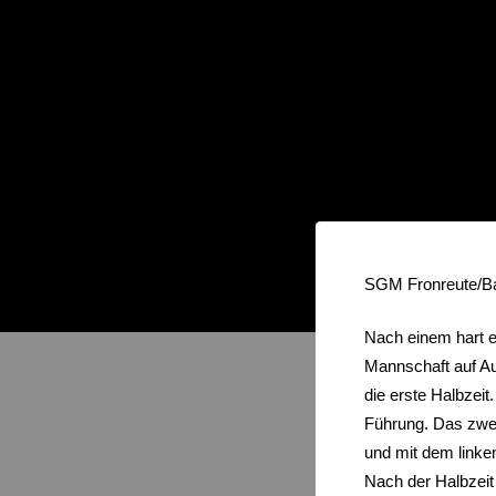
SGM Fronreut
Nach einem hart e
Mannschaft auf Aug
die erste Halbzeit
Führung. Das zwei
und mit dem linke
Nach der Halbzeit