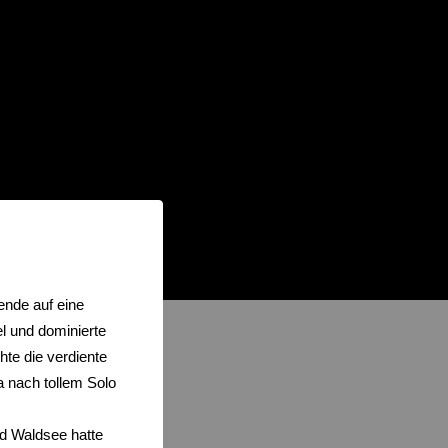
nde auf eine
el und dominierte
hte die verdiente
a nach tollem Solo
ad Waldsee hatte