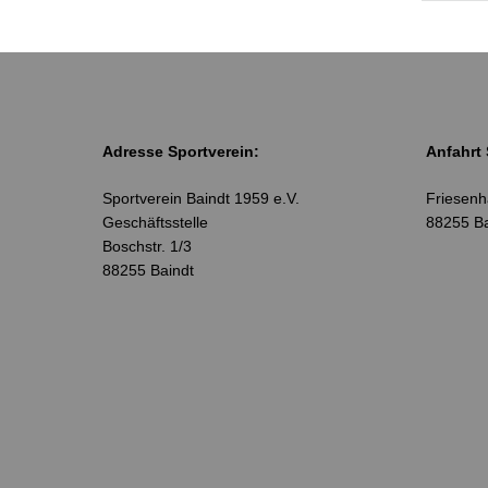
Adresse Sportverein:
Anfahrt 
Sportverein Baindt 1959 e.V.
Friesenhä
Geschäftsstelle
88255 Ba
Boschstr. 1/3
88255 Baindt