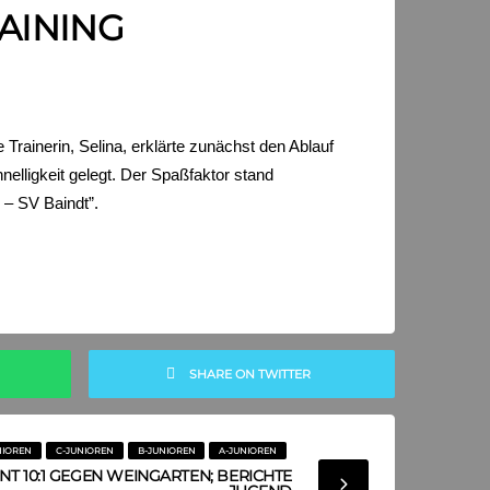
INING
rainerin, Selina, erklärte zunächst den Ablauf
lligkeit gelegt. Der Spaßfaktor stand
 – SV Baindt”.
SHARE ON TWITTER
NIOREN
C-JUNIOREN
B-JUNIOREN
A-JUNIOREN
T 10:1 GEGEN WEINGARTEN; BERICHTE