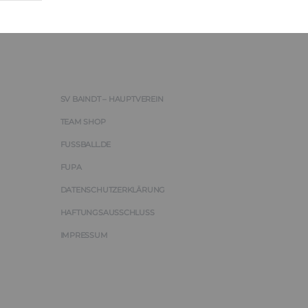
SV BAINDT – HAUPTVEREIN
TEAM SHOP
FUSSBALL.DE
FUPA
DATENSCHUTZERKLÄRUNG
HAFTUNGSAUSSCHLUSS
IMPRESSUM