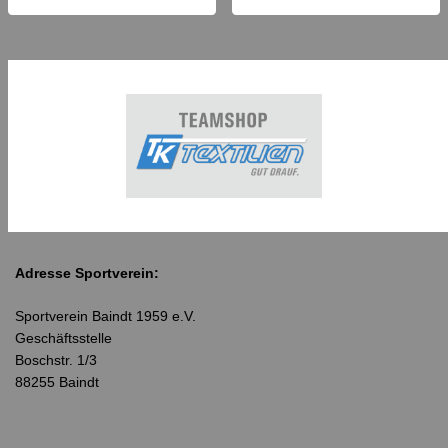
Adresse Sportverein:
Sportverein Baindt 1959 e.V.
Geschäftsstelle
Boschstr. 1/3
88255 Baindt