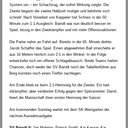
System um – ein Schachzug, der sofort Wirkung zeigte. Die
Zwoite begann die zweite Halbzeit mutiger und belohnte sich
schnell: Nach Vorarbeit von Keppeler traf Schnez in der 50.
Minute zum 1:1-Ausgleich. Baindt war nun deutlich besser im
Spiel, bissig in den Zweikämpfen und mit mehr Offensivaktionen.
Die Partie nahm an Fahrt auf. Bereits in der 65. Minute drehte
Jacob Schaffer das Spiel. Einen abgewehrten Ball streichelte er
aus 16 Metern herrlich zum 2:1 in den Winkel. In der Folge
entwickelte sich ein offener Schlagabtausch. Beide Teams hatten
Chancen, doch weder der SV Baindt noch der Tabellenführer aus
Berg konnten noch einen Treffer nachlegen.
Am Ende blieb es beim 2:1-Heimsieg für die Zwoite. Ein hart
erkämpfter, aber verdienter Erfolg gegen den Spitzenreiter. Damit
feiert die Mannschaft ihren ersten Heimsieg der Saison.
Am kommenden Sonntag wartet mit dem SK Weingarten die
nächste Auswärtsaufgabe.
SV Baindt II:
Jan Mohring, Patrick Späth, Kai Kaspar, Kai