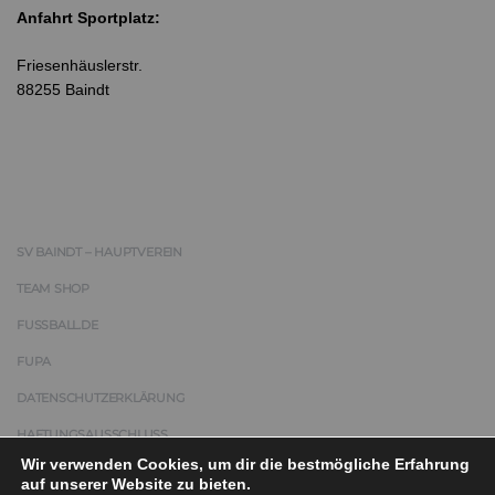
Anfahrt Sportplatz:
Friesenhäuslerstr.
88255 Baindt
SV BAINDT – HAUPTVEREIN
TEAM SHOP
FUSSBALL.DE
FUPA
DATENSCHUTZERKLÄRUNG
HAFTUNGSAUSSCHLUSS
Wir verwenden Cookies, um dir die bestmögliche Erfahrung
IMPRESSUM
auf unserer Website zu bieten.