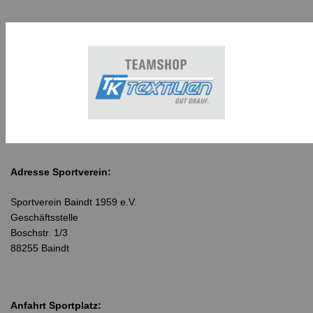
Adresse Sportverein:
Sportverein Baindt 1959 e.V.
Geschäftsstelle
Boschstr. 1/3
88255 Baindt
Anfahrt Sportplatz: