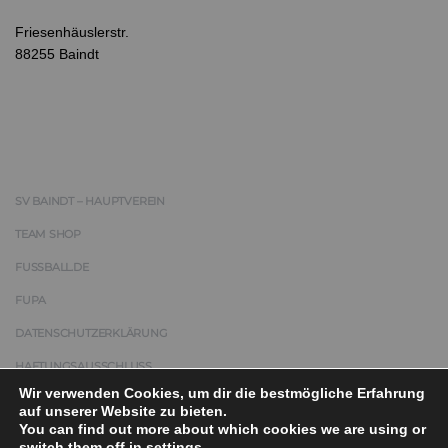
Friesenhäuslerstr.
88255 Baindt
SV BAINDT – HAUPTVEREIN
TEAM SHOP
FUSSBALL.DE
FUPA
DATENSCHUTZERKLÄRUNG
HAFTUNGSAUSSCHLUSS
Wir verwenden Cookies, um dir die bestmögliche Erfahrung
IMPRESSUM
auf unserer Website zu bieten.
You can find out more about which cookies we are using or
switch them off in
settings
.