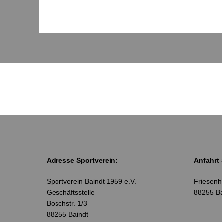
Adresse Sportverein:
Anfahrt 
Sportverein Baindt 1959 e.V.
Friesenhä
Geschäftsstelle
88255 Ba
Boschstr. 1/3
88255 Baindt