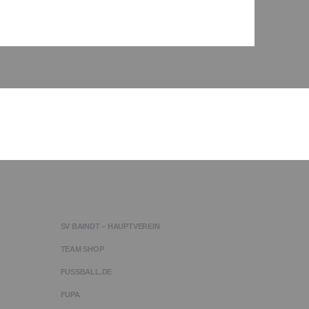
SV BAINDT – HAUPTVEREIN
TEAM SHOP
FUSSBALL.DE
FUPA