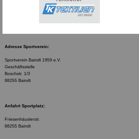
Adresse Sportverein:
Sportverein Baindt 1959 e.V.
Geschäftsstelle
Boschstr. 1/3
88255 Baindt
Anfahrt Sportplatz:
Friesenhäuslerstr.
88255 Baindt