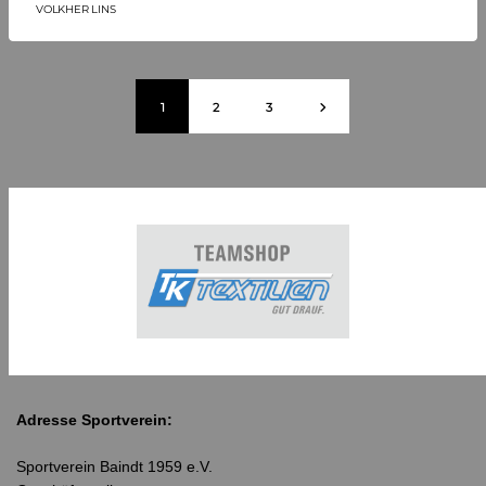
VOLKHER LINS
1
2
3
Adresse Sportverein:
Sportverein Baindt 1959 e.V.