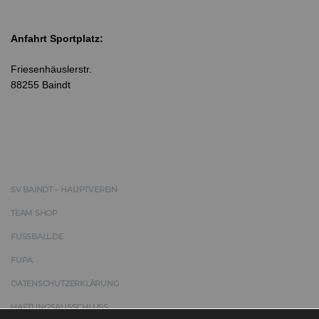
Anfahrt Sportplatz:
Friesenhäuslerstr.
88255 Baindt
SV BAINDT – HAUPTVEREIN
TEAM SHOP
FUSSBALL.DE
FUPA
DATENSCHUTZERKLÄRUNG
HAFTUNGSAUSSCHLUSS