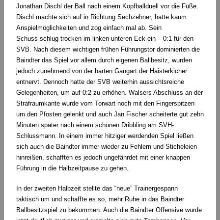
Jonathan Dischl der Ball nach einem Kopfballduell vor die Füße.
Dischl machte sich auf in Richtung Sechzehner, hatte kaum
Anspielmöglichkeiten und zog einfach mal ab. Sein
Schuss schlug trocken im linken unteren Eck ein – 0:1 für den
SVB. Nach diesem wichtigen frühen Führungstor dominierten die
Baindter das Spiel vor allem durch eigenen Ballbesitz, wurden
jedoch zunehmend von der harten Gangart der Haisterkicher
entnervt. Dennoch hatte der SVB weiterhin aussichtsreiche
Gelegenheiten, um auf 0:2 zu erhöhen. Walsers Abschluss an der
Strafraumkante wurde vom Torwart noch mit den Fingerspitzen
um den Pfosten gelenkt und auch Jan Fischer scheiterte gut zehn
Minuten später nach einem schönen Dribbling am SVH-
Schlussmann. In einem immer hitziger werdenden Spiel ließen
sich auch die Baindter immer wieder zu Fehlern und Sticheleien
hinreißen, schafften es jedoch ungefährdet mit einer knappen
Führung in die Halbzeitpause zu gehen.
In der zweiten Halbzeit stellte das “neue” Trainergespann
taktisch um und schaffte es so, mehr Ruhe in das Baindter
Ballbesitzspiel zu bekommen. Auch die Baindter Offensive wurde