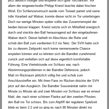
jetzt deutlich mutiger und erspielte sich gute Torchancen. Vor
allem der eingewechselte Philipp Kneisl brachte dabei frischen
Wind. Ein Schlenzerversuch wurde vom Torwart pariert und seine
tolle Vorarbeit auf Walser, konnte dieser nicht im Tor unterbringen.
Doch nur wenige Minuten später sollte das Zusammenspiel der
beiden besser klappen. Kneisl setzte sich im Mittelfeld energisch
durch und steckte den Ball herausragend auf den eingelaufenen
Walser durch. Dieser behielt im Abschluss die Ruhe und
schob den Ball zum verdienten 0:2 ins Netz. Der SVH hatte sich
bis zu diesem Zeitpunkt noch keine nennenswerte Chance
erspielen können und so lehnten sich die Baindter zunehmend
zurück und verließen sich auf diese eigentlich komfortable
Führung. Eine Viertelstunde vor Schluss war, nach
Abstimmungsproblemen in der Baindter Defensive, jedoch
Matt im Rückraum plötzlich völlig frei und schob zum
Anschlusstreffer ein. Mit ihren Fans im Rücken drückte der SVH
jetzt auf den Ausgleich. Die Baindter Souveränität nahm mit
Minute zu Minute ab und zwei Minuten vor Schluss war es erneut
Matt, der, nach einer schönen Flanke auf den zweiten Pfosten,
den Ball ins Tor schoss. Bis zum Abpfiff der regulären Spielzeit
blieb es beim 2:2 und so ging es nach 90 Minuten direkt ins