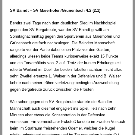
SV Baindt – SV Maierhöfen/Grünenbach 4:2 (2:1)
Bereits zwei Tage nach dem deutlichen Sieg im Nachholspiel
gegen den SV Bergatreute, war der SV Baindt gewillt am
Sonntagnachmittag gegen den Sportverein aus Maierhöfen und
Grünenbach dreifach nachzulegen. Die Baindter Mannschaft
rangierte vor der Partie dabei einen Platz vor den Gästen,
allerdings wiesen beide Teams kurioserweise exakt 15 Punkte
und ein Torverhältnis von -2 auf. Trotz der kurzen Erholungszeit
rotierte Weiland im Duell der beiden Tabellennachbarn nicht allzu
sehr: Zweifel ersetzte L. Walser in der Defensive und B. Walser
kehrte nach seiner frühen verletzungsbedingten Auswechslung
gegen Bergatreute zurück zwischen die Pfosten.
Wie schon gegen den SV Bergatreute startete die Baindter
Mannschaft auch diesmal engagiert ins Spiel, ließ nach zehn
Minuten aber etwas die Konzentration in der Defensive
vermissen. Ein vermeidbarer Eckstoß landete im zweiten Versuch
beim im Strafraum freistehenden Odemer, welcher die Kugel
relativ unbedrängt annehmen und im Tor versenken konnte (9.).