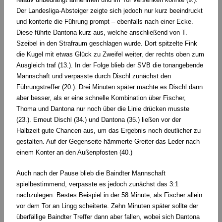
Der Landesliga-Absteiger zeigte sich jedoch nur kurz beeindruckt
und konterte die Führung prompt – ebenfalls nach einer Ecke.
Diese führte Dantona kurz aus, welche anschließend von T.
Szeibel in den Strafraum geschlagen wurde. Dort spitzelte Fink
die Kugel mit etwas Glück zu Zweifel weiter, der rechts oben zum
Ausgleich traf (13.). In der Folge blieb der SVB die tonangebende
Mannschaft und verpasste durch Dischl zunächst den
Führungstreffer (20.). Drei Minuten später machte es Dischl dann
aber besser, als er eine schnelle Kombination über Fischer,
Thoma und Dantona nur noch über die Linie drücken musste
(23.). Erneut Dischl (34.) und Dantona (35.) ließen vor der
Halbzeit gute Chancen aus, um das Ergebnis noch deutlicher zu
gestalten. Auf der Gegenseite hämmerte Greiter das Leder nach
einem Konter an den Außenpfosten (40.)
Auch nach der Pause blieb die Baindter Mannschaft
spielbestimmend, verpasste es jedoch zunächst das 3:1
nachzulegen. Bestes Beispiel in der 58.Minute, als Fischer allein
vor dem Tor an Lingg scheiterte. Zehn Minuten später sollte der
überfällige Baindter Treffer dann aber fallen, wobei sich Dantona