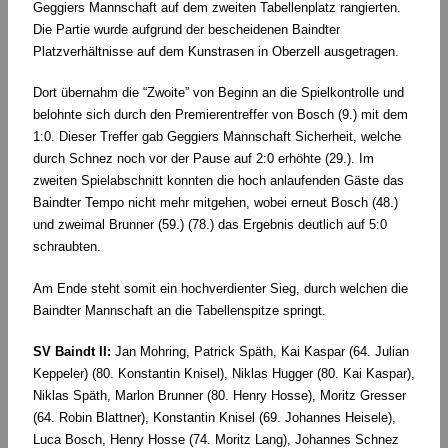
Geggiers Mannschaft auf dem zweiten Tabellenplatz rangierten.
Die Partie wurde aufgrund der bescheidenen Baindter
Platzverhältnisse auf dem Kunstrasen in Oberzell ausgetragen.
Dort übernahm die “Zwoite” von Beginn an die Spielkontrolle und
belohnte sich durch den Premierentreffer von Bosch (9.) mit dem
1:0. Dieser Treffer gab Geggiers Mannschaft Sicherheit, welche
durch Schnez noch vor der Pause auf 2:0 erhöhte (29.). Im
zweiten Spielabschnitt konnten die hoch anlaufenden Gäste das
Baindter Tempo nicht mehr mitgehen, wobei erneut Bosch (48.)
und zweimal Brunner (59.) (78.) das Ergebnis deutlich auf 5:0
schraubten.
Am Ende steht somit ein hochverdienter Sieg, durch welchen die
Baindter Mannschaft an die Tabellenspitze springt.
SV Baindt II:
Jan Mohring, Patrick Späth, Kai Kaspar (64. Julian
Keppeler) (80. Konstantin Knisel), Niklas Hugger (80. Kai Kaspar),
Niklas Späth, Marlon Brunner (80. Henry Hosse), Moritz Gresser
(64. Robin Blattner), Konstantin Knisel (69. Johannes Heisele),
Luca Bosch, Henry Hosse (74. Moritz Lang), Johannes Schnez