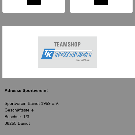
Adresse Sportverein:
Sportverein Baindt 1959 e.V.
Geschäftsstelle
Boschstr. 1/3
88255 Baindt