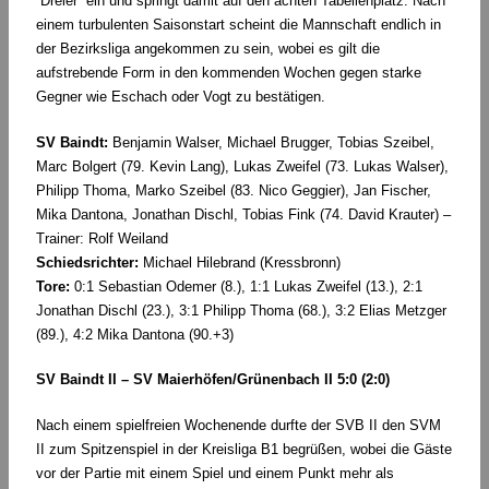
“Dreier” ein und springt damit auf den achten Tabellenplatz. Nach
einem turbulenten Saisonstart scheint die Mannschaft endlich in
der Bezirksliga angekommen zu sein, wobei es gilt die
aufstrebende Form in den kommenden Wochen gegen starke
Gegner wie Eschach oder Vogt zu bestätigen.
SV Baindt:
Benjamin Walser, Michael Brugger, Tobias Szeibel,
Marc Bolgert (79. Kevin Lang), Lukas Zweifel (73. Lukas Walser),
Philipp Thoma, Marko Szeibel (83. Nico Geggier), Jan Fischer,
Mika Dantona, Jonathan Dischl, Tobias Fink (74. David Krauter) –
Trainer: Rolf Weiland
Schiedsrichter:
Michael Hilebrand (Kressbronn)
Tore:
0:1 Sebastian Odemer (8.), 1:1 Lukas Zweifel (13.), 2:1
Jonathan Dischl (23.), 3:1 Philipp Thoma (68.), 3:2 Elias Metzger
(89.), 4:2 Mika Dantona (90.+3)
SV Baindt II – SV Maierhöfen/Grünenbach II 5:0 (2:0)
Nach einem spielfreien Wochenende durfte der SVB II den SVM
II zum Spitzenspiel in der Kreisliga B1 begrüßen, wobei die Gäste
vor der Partie mit einem Spiel und einem Punkt mehr als