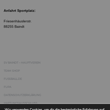
Anfahrt Sportplatz:
Friesenhäuslerstr.
88255 Baindt
SV BAINDT – HAUPTVEREIN
TEAM SHOP
FUSSBALL.DE
FUPA
DATENSCHUTZERKLÄRUNG
HAFTUNGSAUSSCHLUSS
Wir verwenden Cookies, um dir die bestmögliche Erfahrung auf